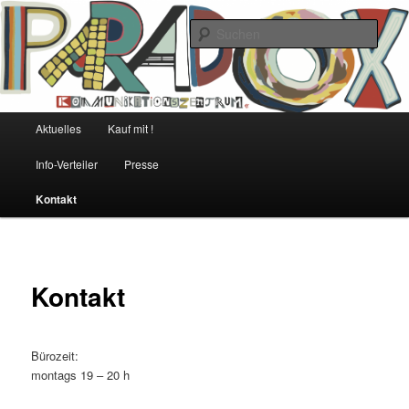
Kommunikationszentrum Paradox Bremen
Such
Paradox bleibt!
Hauptmenü
Aktuelles
Kauf mit !
Zum Inhalt wechseln
Zum sekundären Inhalt wechseln
Info-Verteiler
Presse
Kontakt
Kontakt
Bürozeit:
montags 19 – 20 h