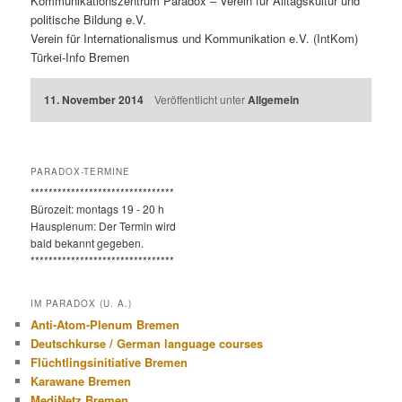
Kommunikationszentrum Paradox – Verein für Alltagskultur und
politische Bildung e.V.
Verein für Internationalismus und Kommunikation e.V. (IntKom)
Türkei-Info Bremen
11. November 2014
Veröffentlicht unter
Allgemein
PARADOX-TERMINE
********************************
Bürozeit: montags 19 - 20 h
Hausplenum: Der Termin wird
bald bekannt gegeben.
********************************
IM PARADOX (U. A.)
Anti-Atom-Plenum Bremen
Deutschkurse / German language courses
Flüchtlingsinitiative Bremen
Karawane Bremen
MediNetz Bremen