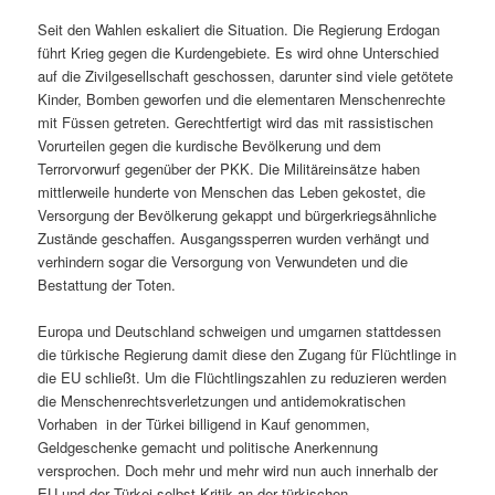
Seit den Wahlen eskaliert die Situation. Die Regierung Erdogan
führt Krieg gegen die Kurdengebiete. Es wird ohne Unterschied
auf die Zivilgesellschaft geschossen, darunter sind viele getötete
Kinder, Bomben geworfen und die elementaren Menschenrechte
mit Füssen getreten. Gerechtfertigt wird das mit rassistischen
Vorurteilen gegen die kurdische Bevölkerung und dem
Terrorvorwurf gegenüber der PKK. Die Militäreinsätze haben
mittlerweile hunderte von Menschen das Leben gekostet, die
Versorgung der Bevölkerung gekappt und bürgerkriegsähnliche
Zustände geschaffen. Ausgangssperren wurden verhängt und
verhindern sogar die Versorgung von Verwundeten und die
Bestattung der Toten.
Europa und Deutschland schweigen und umgarnen stattdessen
die türkische Regierung damit diese den Zugang für Flüchtlinge in
die EU schließt. Um die Flüchtlingszahlen zu reduzieren werden
die Menschenrechtsverletzungen und antidemokratischen
Vorhaben in der Türkei billigend in Kauf genommen,
Geldgeschenke gemacht und politische Anerkennung
versprochen. Doch mehr und mehr wird nun auch innerhalb der
EU und der Türkei selbst Kritik an der türkischen