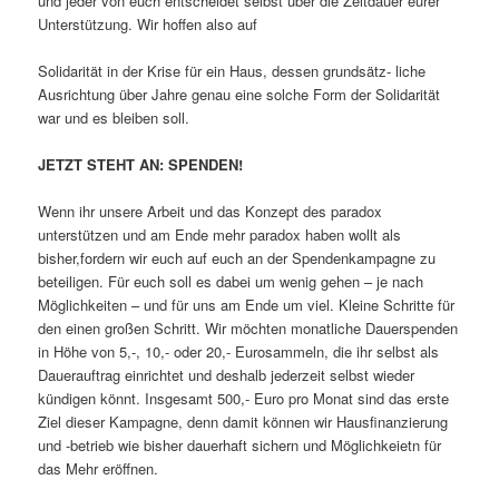
und jeder von euch entscheidet selbst über die Zeitdauer eurer
Unterstützung. Wir hoffen also auf
Solidarität in der Krise für ein Haus, dessen grundsätz- liche
Ausrichtung über Jahre genau eine solche Form der Solidarität
war und es bleiben soll.
JETZT STEHT AN: SPENDEN!
Wenn ihr unsere Arbeit und das Konzept des paradox
unterstützen und am Ende mehr paradox haben wollt als
bisher,fordern wir euch auf euch an der Spendenkampagne zu
beteiligen. Für euch soll es dabei um wenig gehen – je nach
Möglichkeiten – und für uns am Ende um viel. Kleine Schritte für
den einen großen Schritt. Wir möchten monatliche Dauerspenden
in Höhe von 5,-, 10,- oder 20,- Eurosammeln, die ihr selbst als
Dauerauftrag einrichtet und deshalb jederzeit selbst wieder
kündigen könnt. Insgesamt 500,- Euro pro Monat sind das erste
Ziel dieser Kampa­gne, denn damit können wir Hausfinanzierung
und -betrieb wie bisher dauerhaft sichern und Möglichkeietn für
das Mehr eröffnen.