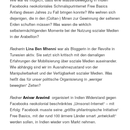
Facebooks neokoloniales Schmalspurinternet Free Basics
Anfang diesen Jahres zu Fall bringen konnte? Wie wehren sich
diejenigen, die in den (Coltan-) Minen zur Gewinnung der seltenen
Erden schuften müssen? Was waren die wirklich
selbstermächtigenden Momente bei der Nutzung sozialer Medien
in der Arabellion?
Rednerin
Lina Ben Mhenni
war als Bloggerin in der Revolte in
Tunesien aktiv. Sie setzt sich kritisch mit den damaligen
Erfahrungen der Mobilisierung über soziale Medien auseinander.
Wie abhängig sind wir im Ausnahmezustand von der
Manipulierbarkeit und der Verfügbarkeit sozialer Medien. Was
heißt das für unser politische Organisierung in „weniger
bewegten“ Zeiten?
Redner
Anivar Aravind
organisiert in Indien Widerstand gegen
Facebooks neokolonial beschränktes „Umsonst-Internet“ – mit
Erfolg: Facebook musste seine „größte philantropische Initiative“
Free Basics, mit der rund 100 ärmere Länder smart „entwickelt“
werden sollen, in Indien wieder vom Markt nehmen.